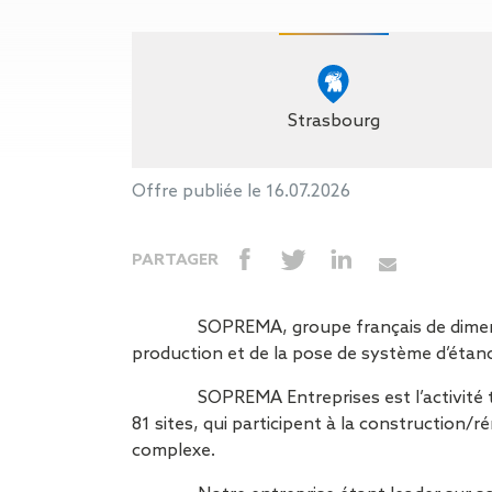
Gestion des Eaux
Pluviales (GEP)
Hygrométrie
Rafraichissement
adiabatique
Strasbourg
Réfection
d’étanchéité
Toiture
Offre publiée le 16.07.2026
photovoltaïque
Toitures blanches
PARTAGER
réflectives
Travaux sur
amiante/Désamiantage
SOPREMA, groupe français de dimensio
Végétalisation de
production et de la pose de système d’étanc
toiture
Ventilation naturelle
SOPREMA Entreprises est l’activité 
81 sites, qui participent à la construction
complexe.