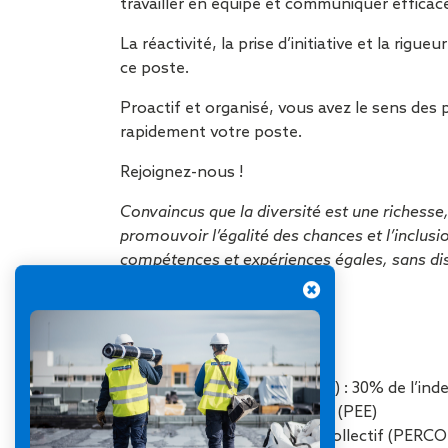
travailler en équipe et communiquer efficac
La réactivité, la prise d’initiative et la rigu
ce poste.
Proactif et organisé, vous avez le sens des 
rapidement votre poste.
Rejoignez-nous !
Convaincus que la diversité est une richess
promouvoir l’égalité des chances et l’inclus
compétences et expériences égales, sans dis
Découvrez nos avantages :
13ème mois
Participation d’entreprise
Prime de vacances (CIBTP) : 30% de l’in
Plan d’Epargne Entreprise (PEE)
Plan d’Epargne Retraite Collectif (PERCO