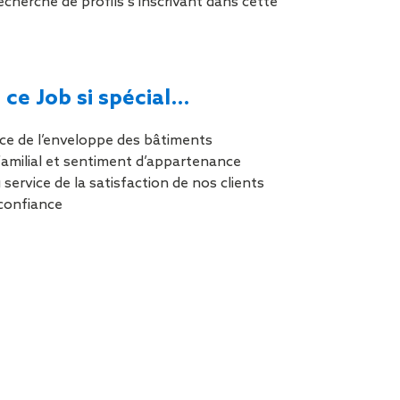
cherche de profils s’inscrivant dans cette
tion de
 ce Job si spécial…
ce de l’enveloppe des bâtiments
 familial et sentiment d’appartenance
service de la satisfaction de nos clients
confiance