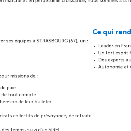
on marché et en perpétuelle croissance, nous sommes à la re
Sécurisa
toiture
Ce qui rend
er ses équipes à STRASBOURG (67), un :
Leader en Fran
Un fort esprit
Des experts au 
Autonomie et 
our missions de :
 de paie
es de tout compte
ension de leur bulletin
ntrats collectifs de prévoyance, de retraite
on des temps, suivi d’un SIRH