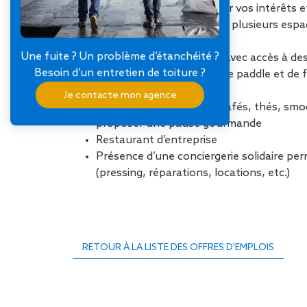
CSE actif pour représenter vos intérêts e
Espace de coworking avec plusieurs espa
échanger entre collègues
Une fuite ? Un problème d’étanchéité ?
Salle de sport aménagée avec accès à d
Besoin d’un entretien de toiture ?
professionnels, terrains de paddle et de 
décompresser
Je contacte mon agence
Accès à un bar avec des cafés, thés, smoo
proposer une pause gourmande
Restaurant d’entreprise
Présence d’une conciergerie solidaire per
(pressing, réparations, locations, etc.)
RETOUR À LA LISTE DES OFFRES D'EMPLOIS