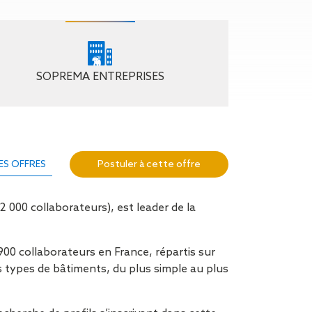
n de toit
ssible
n de
rasse
SOPREMA ENTREPRISES
n de
 amiante
n de
ïque
Postuler à cette offre
ES OFFRES
n de
étalisée
n des
 000 collaborateurs), est leader de la
ns d’eau
phoïde
ravaux de
00 collaborateurs en France, répartis sur
s types de bâtiments, du plus simple au plus
he de