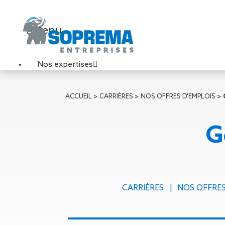
Menu
Nos expertises
Travaux de toiture
ACCUEIL
>
CARRIÈRES
>
NOS OFFRES D'EMPLOIS
>
Couverture sèche
Désenfumage
G
Éclairage naturel
Étanchéité liquide
Étanchéité sur support
acier
Étanchéité sur support
CARRIÈRES
NOS OFFRES
béton
Étanchéité sur support
bois