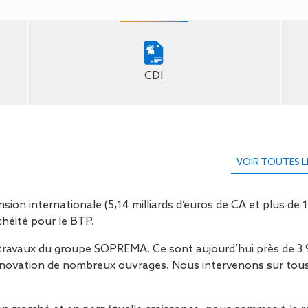
Isolation
Métallerie –
Entretie
Thermique par
Serrurerie
plat inacce
l’Extérieur
Entretie
Perméabilité
toiture-ter
à l’air
accessible
CDI
Entretie
toiture en
Entretie
toiture
photovolta
VOIR TOUTES L
Entretie
toiture vég
Entretie
n internationale (5,14 milliards d’euros de CA et plus de 12
installatio
héité pour le BTP.
pluviale si
Petits t
travaux du groupe SOPREMA. Ce sont aujourd’hui près de 3 9
toiture
/rénovation de nombreux ouvrages. Nous intervenons sur tou
Recherc
fuites