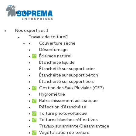
Menu
Nos expertises
Travaux de toiture
Couverture sèche
Etancheur (H/F)
Désenfumage
Éclairage naturel
Étanchéité liquide
Étanchéité sur support acier
Étanchéité sur support béton
CARRIÈRES
NOS OFFRES D’EMPLOIS
Étanchéité sur support bois
Gestion des Eaux Pluviales (GEP)
ETUDIANTS ET DIPLÔMÉS
RELATIONS ÉCOLES
Hygrométrie
NOS ÉQUIPES
POURQUOI SOPREMA ENTREPRISES ?
Rafraichissement adiabatique
Réfection d’étanchéité
Toiture photovoltaïque
Toitures blanches réflectives
Travaux sur amiante/Désamiantage
Végétalisation de toiture