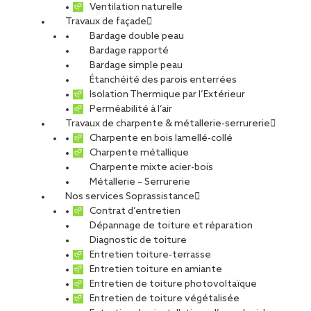
Ventilation naturelle
Clermont-Ferrand
Travaux de façade
Bardage double peau
Bardage rapporté
Bardage simple peau
Étanchéité des parois enterrées
Isolation Thermique par l’Extérieur
CDI
Perméabilité à l’air
Travaux de charpente & métallerie-serrurerie
Charpente en bois lamellé-collé
Charpente métallique
Charpente mixte acier-bois
Métallerie – Serrurerie
SOPREMA ENTREPRISES Agence Clermont-
Nos services Soprassistance
Ferrand
Contrat d’entretien
Dépannage de toiture et réparation
Diagnostic de toiture
Offre publiée le 24.04.2026
Entretien toiture-terrasse
Entretien toiture en amiante
PARTAGER
Entretien de toiture photovoltaïque
Entretien de toiture végétalisée