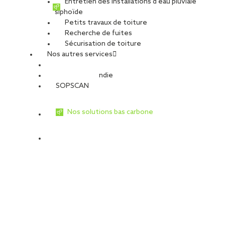
Entretien des installations d’eau pluviale
siphoïde
PARTAGER
Petits travaux de toiture
Recherche de fuites
Sécurisation de toiture
VOIR TOUTES LES OFFRES
Postuler à cette offre
Nos autres services
SOPREMA, groupe français de dimension internationale
Sécurité Incendie
(5,14 milliards d’euros de CA et plus de 12 000 collaborateurs),
SOPSCAN
est leader de la production et de la pose de système
d’étanchéité pour le BTP.
Nos solutions bas carbone
SOPREMA Entreprises est l’activité travaux du groupe
SOPREMA. Ce sont aujourd’hui près de 3 900 collaborateurs en
France, répartis sur 81 sites, qui participent à la
construction/rénovation de nombreux ouvrages. Nous
intervenons sur tous types de bâtiments, du plus simple au plus
complexe.
Notre entreprise étant leader sur son marché et en
perpétuelle croissance, nous sommes à la recherche de profils
s’inscrivant dans cette dynamique.