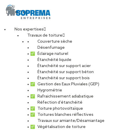
Menu
Nos expertises
Travaux de toiture
Couverture sèche
Conducteur de
Désenfumage
Éclairage naturel
Étanchéité liquide
travaux réfection
Étanchéité sur support acier
Étanchéité sur support béton
d’étanchéité (H/F)
Étanchéité sur support bois
Gestion des Eaux Pluviales (GEP)
Hygrométrie
Rafraichissement adiabatique
Réfection d’étanchéité
Toiture photovoltaïque
CARRIÈRES
NOS OFFRES D’EMPLOIS
Toitures blanches réflectives
ETUDIANTS ET DIPLÔMÉS
RELATIONS ÉCOLES
Travaux sur amiante/Désamiantage
NOS ÉQUIPES
POURQUOI SOPREMA ENTREPRISES ?
Végétalisation de toiture