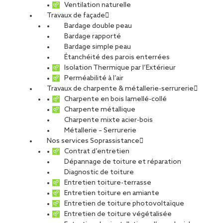
Ventilation naturelle
Travaux de façade
Bardage double peau
Bardage rapporté
Bardage simple peau
Étanchéité des parois enterrées
Héricourt
Isolation Thermique par l’Extérieur
Perméabilité à l’air
Travaux de charpente & métallerie-serrurerie
Charpente en bois lamellé-collé
Charpente métallique
Charpente mixte acier-bois
CDI
Métallerie – Serrurerie
Nos services Soprassistance
Contrat d’entretien
Dépannage de toiture et réparation
Diagnostic de toiture
Entretien toiture-terrasse
SOPREMA ENTREPRISES Secteur Héricourt
Entretien toiture en amiante
Entretien de toiture photovoltaïque
Entretien de toiture végétalisée
Offre publiée le 08.07.2026