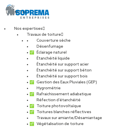
Menu
Nos expertises
Travaux de toiture
Couverture sèche
Conducteur de
Désenfumage
Éclairage naturel
Étanchéité liquide
travaux étanchéité
Étanchéité sur support acier
Étanchéité sur support béton
(H/F)
Étanchéité sur support bois
Gestion des Eaux Pluviales (GEP)
Hygrométrie
Rafraichissement adiabatique
Réfection d’étanchéité
Toiture photovoltaïque
CARRIÈRES
NOS OFFRES D’EMPLOIS
Toitures blanches réflectives
ETUDIANTS ET DIPLÔMÉS
RELATIONS ÉCOLES
Travaux sur amiante/Désamiantage
NOS ÉQUIPES
POURQUOI SOPREMA ENTREPRISES ?
Végétalisation de toiture