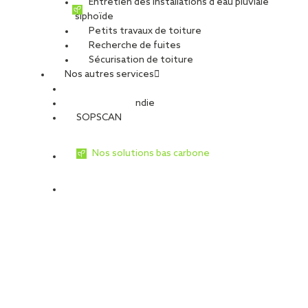
Entretien des installations d’eau pluviale
siphoïde
PARTAGER
Petits travaux de toiture
Recherche de fuites
Sécurisation de toiture
VOIR TOUTES LES OFFRES
Postuler à cette offre
Nos autres services
SOPREMA, groupe français de dimension internationale
Sécurité Incendie
(5,14 milliards d’euros de CA et plus de 12 000 collaborateurs),
SOPSCAN
est leader de la production et de la pose de système
d’étanchéité pour le BTP.
Nos solutions bas carbone
Spécialisé dans les travaux de réhabilitation, de
dépannage et d’entretien, DESCHAMPS, filiale du groupe
SOPREMA, réalise des étanchéités de tous types, des
couvertures traditionnelles de la région parisienne ainsi que de la
plomberie sanitaire.
De l’étude à l’exécution, DESCHAMPS vous apporte
conseils et assistance pendant toute la période des travaux pour
vous garantir une parfaite réalisation, dans ces trois corps
d’états.