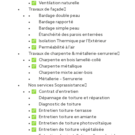
Ventilation naturelle
Travaux de façade
Bardage double peau
Bardage rapporté
Bardage simple peau
Étanchéité des parois enterrées
Aubervilliers
Isolation Thermique par l’Extérieur
Perméabilité à l’air
Travaux de charpente & métallerie-serrurerie
Charpente en bois lamellé-collé
Charpente métallique
Charpente mixte acier-bois
CDI
Métallerie – Serrurerie
Nos services Soprassistance
Contrat d’entretien
Dépannage de toiture et réparation
Diagnostic de toiture
Entretien toiture-terrasse
DESCHAMPS
Entretien toiture en amiante
Entretien de toiture photovoltaïque
Entretien de toiture végétalisée
Offre publiée le 05.05.2026