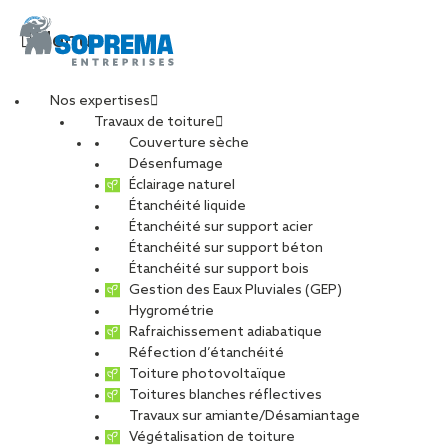
Menu
Nos expertises
Travaux de toiture
Couverture sèche
Conducteur de
Désenfumage
Éclairage naturel
Étanchéité liquide
travaux en
Étanchéité sur support acier
Étanchéité sur support béton
étanchéité béton
Étanchéité sur support bois
Gestion des Eaux Pluviales (GEP)
Hygrométrie
(H/F)
Rafraichissement adiabatique
Réfection d’étanchéité
Toiture photovoltaïque
Toitures blanches réflectives
Travaux sur amiante/Désamiantage
CARRIÈRES
NOS OFFRES D’EMPLOIS
Végétalisation de toiture