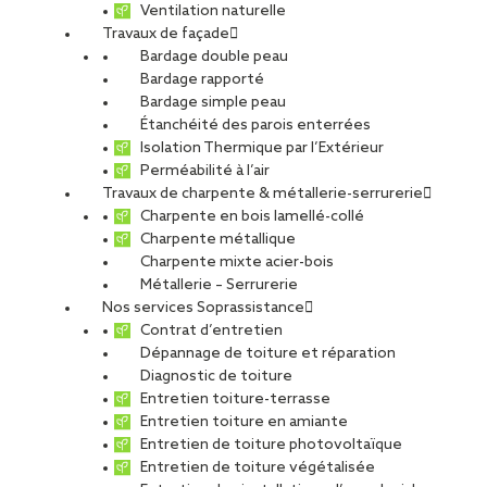
ETUDIANTS ET DIPLÔMÉS
RELATIONS ÉCOLES
Ventilation naturelle
Travaux de façade
NOS ÉQUIPES
POURQUOI SOPREMA ENTREPRISES ?
Bardage double peau
Bardage rapporté
Bardage simple peau
Étanchéité des parois enterrées
Isolation Thermique par l’Extérieur
Perméabilité à l’air
Travaux de charpente & métallerie-serrurerie
Saint-Germain-lès-Corbeil
Charpente en bois lamellé-collé
Charpente métallique
Charpente mixte acier-bois
Métallerie – Serrurerie
Nos services Soprassistance
Contrat d’entretien
CDI
Dépannage de toiture et réparation
Diagnostic de toiture
Entretien toiture-terrasse
Entretien toiture en amiante
Entretien de toiture photovoltaïque
Entretien de toiture végétalisée
GCEB