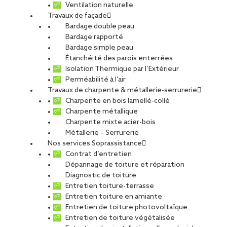
Ventilation naturelle
Travaux de façade
Bardage double peau
Châteauroux
Bardage rapporté
Bardage simple peau
Étanchéité des parois enterrées
Isolation Thermique par l’Extérieur
Perméabilité à l’air
Travaux de charpente & métallerie-serrurerie
CDI
Charpente en bois lamellé-collé
Charpente métallique
Charpente mixte acier-bois
Métallerie – Serrurerie
Nos services Soprassistance
Contrat d’entretien
SOPREMA STEEL
Dépannage de toiture et réparation
Diagnostic de toiture
Entretien toiture-terrasse
Offre publiée le 09.06.2026
Entretien toiture en amiante
Entretien de toiture photovoltaïque
Entretien de toiture végétalisée
PARTAGER