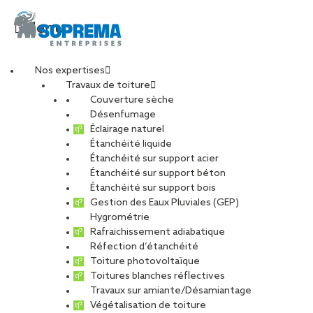
Menu
Nos expertises
Travaux de toiture
Couverture sèche
Conducteur de ligne
Désenfumage
Éclairage naturel
Étanchéité liquide
(H/F)
Étanchéité sur support acier
Étanchéité sur support béton
Étanchéité sur support bois
Gestion des Eaux Pluviales (GEP)
Hygrométrie
CARRIÈRES
NOS OFFRES D’EMPLOIS
Rafraichissement adiabatique
ETUDIANTS ET DIPLÔMÉS
RELATIONS ÉCOLES
Réfection d’étanchéité
NOS ÉQUIPES
POURQUOI SOPREMA ENTREPRISES ?
Toiture photovoltaïque
Toitures blanches réflectives
Travaux sur amiante/Désamiantage
Végétalisation de toiture