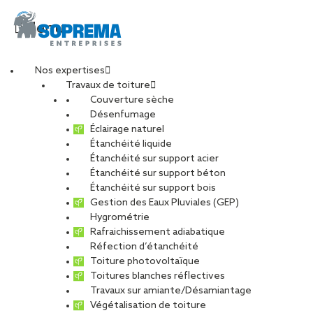
Menu
Nos expertises
Travaux de toiture
Couverture sèche
Chef d’équipe
Désenfumage
Éclairage naturel
Étanchéité liquide
Etancheur –
Étanchéité sur support acier
Étanchéité sur support béton
SOPRASSISTANCE
Étanchéité sur support bois
Gestion des Eaux Pluviales (GEP)
Hygrométrie
(H/F)
Rafraichissement adiabatique
Réfection d’étanchéité
Toiture photovoltaïque
Toitures blanches réflectives
Travaux sur amiante/Désamiantage
CARRIÈRES
NOS OFFRES D’EMPLOIS
Végétalisation de toiture