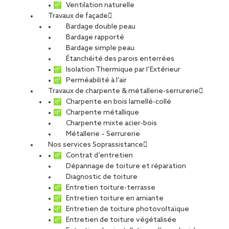
ETUDIANTS ET DIPLÔMÉS
RELATIONS ÉCOLES
Ventilation naturelle
Travaux de façade
NOS ÉQUIPES
POURQUOI SOPREMA ENTREPRISES ?
Bardage double peau
Bardage rapporté
Bardage simple peau
Étanchéité des parois enterrées
Isolation Thermique par l’Extérieur
Perméabilité à l’air
Travaux de charpente & métallerie-serrurerie
Avignon
Charpente en bois lamellé-collé
Charpente métallique
Charpente mixte acier-bois
Métallerie – Serrurerie
Nos services Soprassistance
Contrat d’entretien
CDI
Dépannage de toiture et réparation
Diagnostic de toiture
Entretien toiture-terrasse
Entretien toiture en amiante
Entretien de toiture photovoltaïque
SOPREMA ENTREPRISES Agence Avignon
Entretien de toiture végétalisée