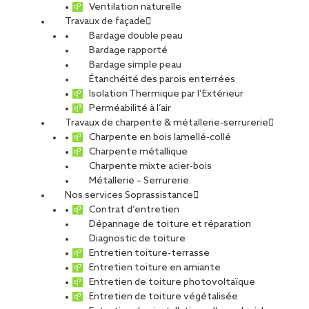
ETUDIANTS ET DIPLÔMÉS
RELATIONS ÉCOLES
Ventilation naturelle
Travaux de façade
NOS ÉQUIPES
POURQUOI SOPREMA ENTREPRISES ?
Bardage double peau
Bardage rapporté
Bardage simple peau
Étanchéité des parois enterrées
Isolation Thermique par l’Extérieur
Perméabilité à l’air
Travaux de charpente & métallerie-serrurerie
Orléans
Charpente en bois lamellé-collé
Charpente métallique
Charpente mixte acier-bois
Métallerie – Serrurerie
Nos services Soprassistance
Contrat d’entretien
CDI
Dépannage de toiture et réparation
Diagnostic de toiture
Entretien toiture-terrasse
Entretien toiture en amiante
Entretien de toiture photovoltaïque
SOPREMA ENTREPRISES Secteur Orléans
Entretien de toiture végétalisée