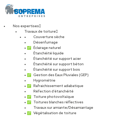
Menu
Nos expertises
Travaux de toiture
Couverture sèche
Chef d’équipe
Désenfumage
Éclairage naturel
Étanchéité liquide
Etancheur –
Étanchéité sur support acier
Étanchéité sur support béton
SOPRASSISTANCE
Étanchéité sur support bois
Gestion des Eaux Pluviales (GEP)
Hygrométrie
(H/F)
Rafraichissement adiabatique
Réfection d’étanchéité
Toiture photovoltaïque
Toitures blanches réflectives
Travaux sur amiante/Désamiantage
CARRIÈRES
NOS OFFRES D’EMPLOIS
Végétalisation de toiture