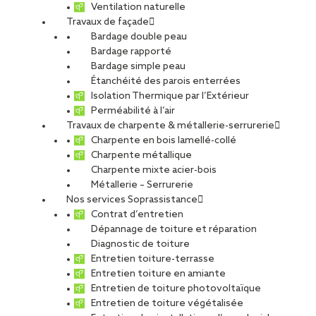
ETUDIANTS ET DIPLÔMÉS
RELATIONS ÉCOLES
Ventilation naturelle
Travaux de façade
NOS ÉQUIPES
POURQUOI SOPREMA ENTREPRISES ?
Bardage double peau
Bardage rapporté
Bardage simple peau
Étanchéité des parois enterrées
Isolation Thermique par l’Extérieur
Perméabilité à l’air
Travaux de charpente & métallerie-serrurerie
Valenciennes
Charpente en bois lamellé-collé
Charpente métallique
Charpente mixte acier-bois
Métallerie – Serrurerie
Nos services Soprassistance
Contrat d’entretien
CDI
Dépannage de toiture et réparation
Diagnostic de toiture
Entretien toiture-terrasse
Entretien toiture en amiante
Entretien de toiture photovoltaïque
SOPREMA ENTREPRISES Secteur Valenciennes
Entretien de toiture végétalisée