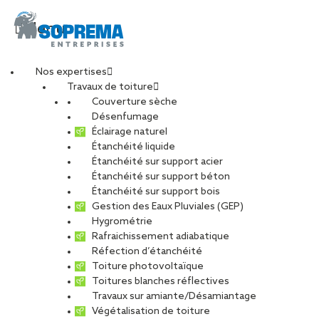
Menu
Nos expertises
Travaux de toiture
Couverture sèche
Chef d’équipe
Désenfumage
Éclairage naturel
Étanchéité liquide
Etancheur –
Étanchéité sur support acier
Étanchéité sur support béton
SOPRASSISTANCE
Étanchéité sur support bois
Gestion des Eaux Pluviales (GEP)
Hygrométrie
(H/F)
Rafraichissement adiabatique
Réfection d’étanchéité
Toiture photovoltaïque
Toitures blanches réflectives
Travaux sur amiante/Désamiantage
CARRIÈRES
NOS OFFRES D’EMPLOIS
Végétalisation de toiture