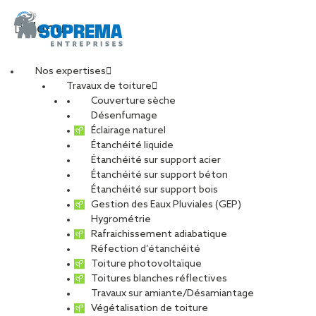
Menu
Nos expertises
Travaux de toiture
Couverture sèche
Chef d’équipe
Désenfumage
Éclairage naturel
Étanchéité liquide
étancheur – Activité
Étanchéité sur support acier
Étanchéité sur support béton
Service (H/F)
Étanchéité sur support bois
Gestion des Eaux Pluviales (GEP)
Hygrométrie
Rafraichissement adiabatique
Réfection d’étanchéité
Toiture photovoltaïque
CARRIÈRES
NOS OFFRES D’EMPLOIS
Toitures blanches réflectives
ETUDIANTS ET DIPLÔMÉS
RELATIONS ÉCOLES
Travaux sur amiante/Désamiantage
NOS ÉQUIPES
POURQUOI SOPREMA ENTREPRISES ?
Végétalisation de toiture