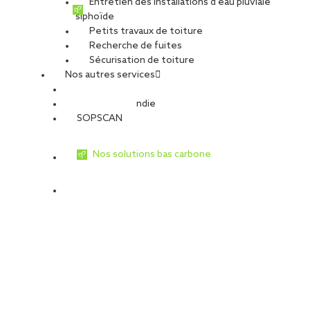
Entretien des installations d’eau pluviale
siphoïde
PARTAGER
Petits travaux de toiture
Recherche de fuites
Sécurisation de toiture
VOIR TOUTES LES OFFRES
Postuler à cette offre
Nos autres services
SOPREMA, groupe français de dimension internationale
Sécurité Incendie
(5,14 milliards d’euros de CA et plus de 12 000 collaborateurs),
SOPSCAN
est leader de la production et de la pose de système
d’étanchéité pour le BTP.
Nos solutions bas carbone
SNPR, filiale du groupe SOPREMA, est le spécialiste de
l’enveloppe des constructions et intervient dans les domaines
suivants : Peinture – Ravalement – Bardage – Couverture du
patrimoine ancien – Maçonnerie du patrimoine ancien – Isolation
thermique par l’extérieur – Étanchéité – SNPR Services.
Basée en périphérie de Rennes et forte de ses 180
collaborateurs, SNPR intervient depuis 1974 en construction
neuve et rénovation sur le Grand Ouest.