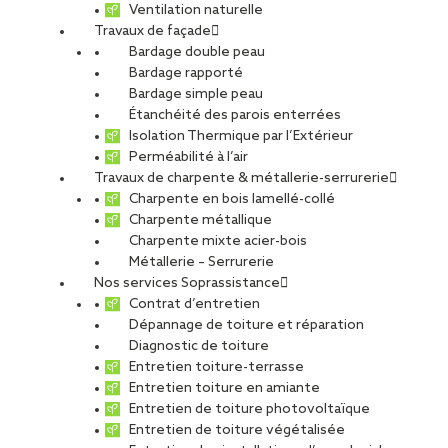
Ventilation naturelle
Travaux de façade
Bardage double peau
Bardage rapporté
Bardage simple peau
Étanchéité des parois enterrées
Saint-Malo
Isolation Thermique par l’Extérieur
Perméabilité à l’air
Travaux de charpente & métallerie-serrurerie
Charpente en bois lamellé-collé
Charpente métallique
Charpente mixte acier-bois
CDI
Métallerie – Serrurerie
Nos services Soprassistance
Contrat d’entretien
Dépannage de toiture et réparation
Diagnostic de toiture
Entretien toiture-terrasse
SNPR Agence Saint-Malo
Entretien toiture en amiante
Entretien de toiture photovoltaïque
Entretien de toiture végétalisée
Offre publiée le 01.06.2026