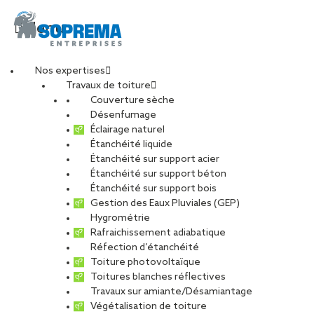
Menu
Nos expertises
Travaux de toiture
Couverture sèche
Chef d’équipe
Désenfumage
Éclairage naturel
Étanchéité liquide
étanchéité (H/F)
Étanchéité sur support acier
Étanchéité sur support béton
Étanchéité sur support bois
Gestion des Eaux Pluviales (GEP)
Hygrométrie
CARRIÈRES
NOS OFFRES D’EMPLOIS
Rafraichissement adiabatique
ETUDIANTS ET DIPLÔMÉS
RELATIONS ÉCOLES
Réfection d’étanchéité
NOS ÉQUIPES
POURQUOI SOPREMA ENTREPRISES ?
Toiture photovoltaïque
Toitures blanches réflectives
Travaux sur amiante/Désamiantage
Végétalisation de toiture