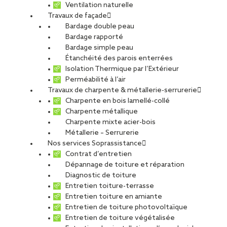
Ventilation naturelle
Travaux de façade
Bardage double peau
Limoges
Bardage rapporté
Bardage simple peau
Étanchéité des parois enterrées
Isolation Thermique par l’Extérieur
Perméabilité à l’air
Travaux de charpente & métallerie-serrurerie
CDI
Charpente en bois lamellé-collé
Charpente métallique
Charpente mixte acier-bois
Métallerie – Serrurerie
Nos services Soprassistance
Contrat d’entretien
SOPREMA ENTREPRISES Secteur Limoges
Dépannage de toiture et réparation
Diagnostic de toiture
Entretien toiture-terrasse
Offre publiée le 20.05.2026
Entretien toiture en amiante
Entretien de toiture photovoltaïque
Entretien de toiture végétalisée
PARTAGER