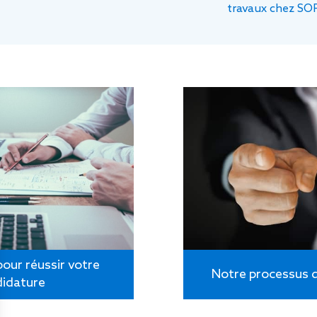
travaux chez SO
pour réussir votre
Notre processus 
didature