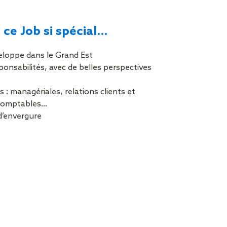
tion de
 ce Job si spécial…
veloppe dans le Grand Est
ponsabilités, avec de belles perspectives
s : managériales, relations clients et
 comptables…
d’envergure