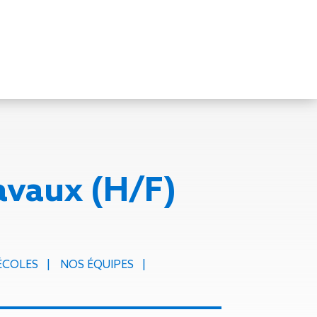
Nos autres
services
Sécurité
avaux (H/F)
incendie
ge de
SOPSCAN
Nos
ic de
solutions
ÉCOLES
NOS ÉQUIPES
bas
n toiture-
carbone