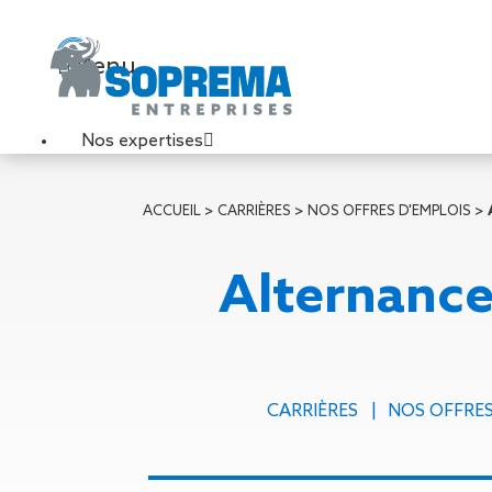
Menu
Nos expertises
Travaux de toiture
ACCUEIL
>
CARRIÈRES
>
NOS OFFRES D'EMPLOIS
>
Couverture sèche
Désenfumage
Alternance
Éclairage naturel
Étanchéité liquide
Étanchéité sur support
acier
Étanchéité sur support
CARRIÈRES
NOS OFFRES
béton
Étanchéité sur support
bois