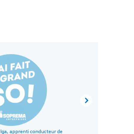
«
c’
n
Li
Next
lga, apprenti conducteur de