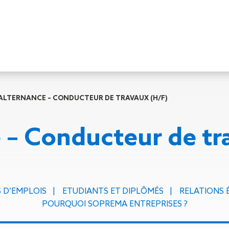
Travaux de
Travaux de
Nos services
ALTERNANCE – CONDUCTEUR DE TRAVAUX (H/F)
façade
charpente &
Soprassistance
Bardage
métallerie-serrurerie
Contrat
 – Conducteur de tr
double peau
Charpente en
d’entretien
Bardage
bois lamellé-
Dépanna
rapporté
collé
toiture et
Bardage
Charpente
réparation
simple peau
métallique
Diagnost
 D’EMPLOIS
ETUDIANTS ET DIPLÔMÉS
RELATIONS 
Étanchéité
Charpente
toiture
POURQUOI SOPREMA ENTREPRISES ?
des parois
mixte acier-
Entretie
enterrées
bois
terrasse