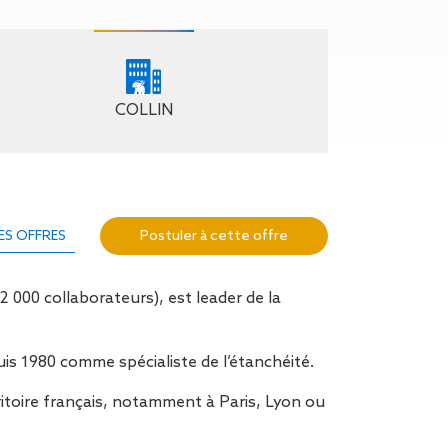
n de toit
ssible
n de
rasse
COLLIN
n de
 amiante
n de
ïque
Postuler à cette offre
ES OFFRES
n de
étalisée
n des
 000 collaborateurs), est leader de la
ns d’eau
phoïde
ravaux de
uis 1980 comme spécialiste de l’étanchéité.
itoire français, notamment à Paris, Lyon ou
he de