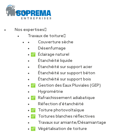
Menu
Nos expertises
Travaux de toiture
Couverture sèche
Alternance – Chargé
Désenfumage
Éclairage naturel
Étanchéité liquide
d’affaires BTP (H/F)
Étanchéité sur support acier
Étanchéité sur support béton
Étanchéité sur support bois
Gestion des Eaux Pluviales (GEP)
Hygrométrie
CARRIÈRES
NOS OFFRES D’EMPLOIS
Rafraichissement adiabatique
ETUDIANTS ET DIPLÔMÉS
RELATIONS ÉCOLES
Réfection d’étanchéité
NOS ÉQUIPES
POURQUOI SOPREMA ENTREPRISES ?
Toiture photovoltaïque
Toitures blanches réflectives
Travaux sur amiante/Désamiantage
Végétalisation de toiture