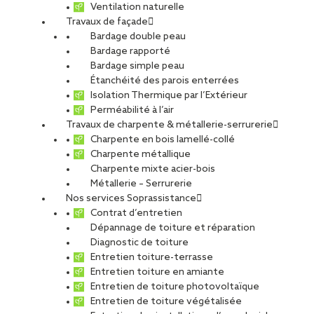
Ventilation naturelle
Travaux de façade
Bardage double peau
Limoges
Bardage rapporté
Bardage simple peau
Étanchéité des parois enterrées
Isolation Thermique par l’Extérieur
Perméabilité à l’air
Travaux de charpente & métallerie-serrurerie
Alternance
Charpente en bois lamellé-collé
Charpente métallique
Charpente mixte acier-bois
Métallerie – Serrurerie
Nos services Soprassistance
Contrat d’entretien
SOPREMA ENTREPRISES Secteur Limoges
Dépannage de toiture et réparation
Diagnostic de toiture
Entretien toiture-terrasse
Offre publiée le 20.05.2026
Entretien toiture en amiante
Entretien de toiture photovoltaïque
Entretien de toiture végétalisée
PARTAGER