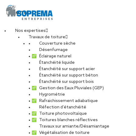
Menu
Nos expertises
Travaux de toiture
Sasha GERARD – SOE
Couverture sèche
Désenfumage
Éclairage naturel
Strasbourg v2
Étanchéité liquide
Étanchéité sur support acier
Étanchéité sur support béton
PARTAGER
Étanchéité sur support bois
Gestion des Eaux Pluviales (GEP)
Hygrométrie
04 février 2025
Rafraichissement adiabatique
Réfection d’étanchéité
Toiture photovoltaïque
Toitures blanches réflectives
Travaux sur amiante/Désamiantage
Végétalisation de toiture